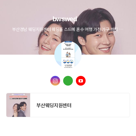
bwswed
부산경남 웨딩지원센터 웨딩홀 스드메 혼수 여행 가전 가구 까지 최대200만원 비용지원
부산웨딩지원센터