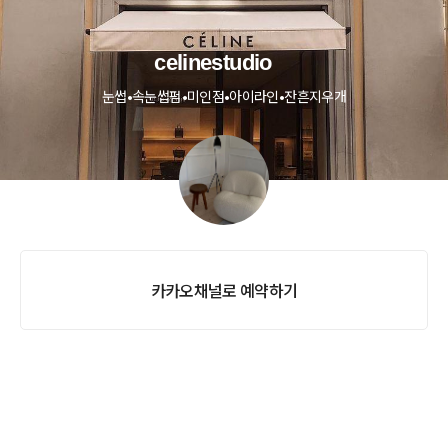
celinestudio
눈썹•속눈썹펌•미인점•아이라인•잔흔지우개
카카오채널로 예약하기