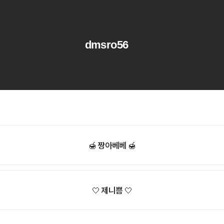
dmsro56
🍯 짱아베베 🍯
🤍 제니쁨 🤍