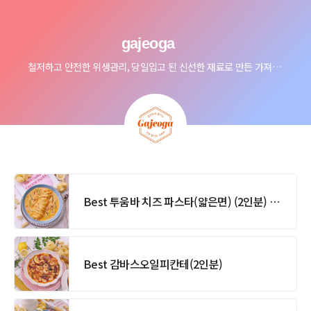
gajeoga
철저하고 안전한 위생관리, 당일입고 된 신선한 재료로 만든 가져가요밀키트를 즐기세요
Best 투움바 치즈 파스타(얇은면) (2인분) 밀키트 & 캠핑음식
Best 감바스오일피칸테(2인분)