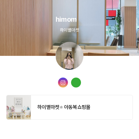
himom
하이별마켓
하이별마켓⭐️ 아동복쇼핑몰