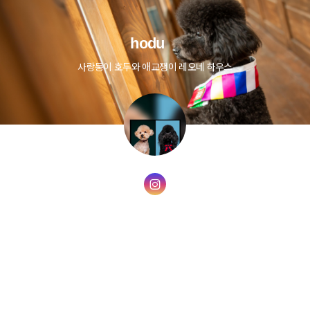
hodu
사랑둥이 호두와 애교쟁이 레오네 하우스