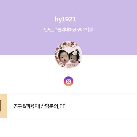
hy1921
안녕_쭈블리네:)[공구마켓]🛒
공구&책육아[상담문의]🙋‍♀️