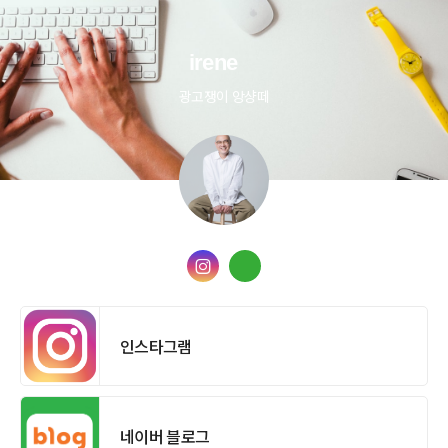
irene
광고쟁이 앙샹떼
인스타그램
네이버 블로그