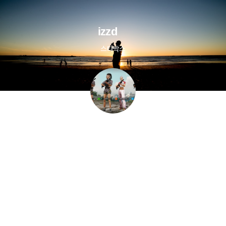
izzd
스타박스