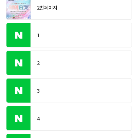
2번페이지
1
2
3
4