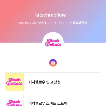
kitschmellow
🎀ᴋɪᴛsᴄʜ ᴍᴇʟʟᴏᴡ🧸☪︎⋆ ⊹ ✫ ˚♡ ⋆｡⊹ 소품잡화점🎁
키치멜로우 띵고 상점
키치멜로우 스마트 스토어