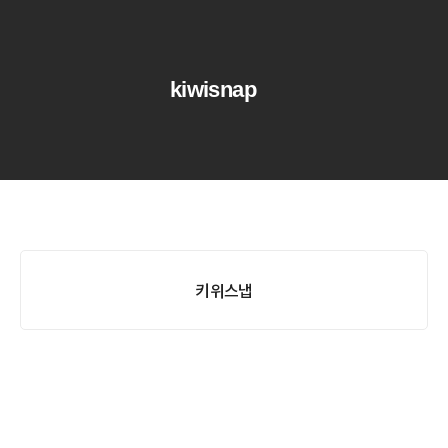
kiwisnap
키위스냅