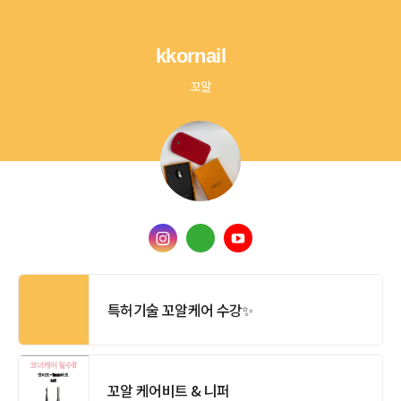
kkornail
꼬알
특허기술 꼬알케어 수강✨
꼬알 케어비트 & 니퍼