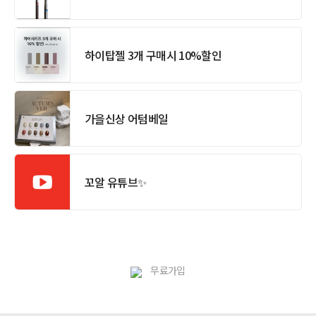
하이탑젤 3개 구매시 10%할인
가을신상 어텀베일
꼬알 유튜브✨
무료가입