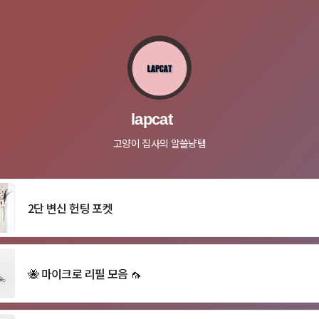
lapcat
고양이 집사의 알쓸냥템
2단 변신 헌팅 포켓
🐝 마이크로 리필 모음 🦟