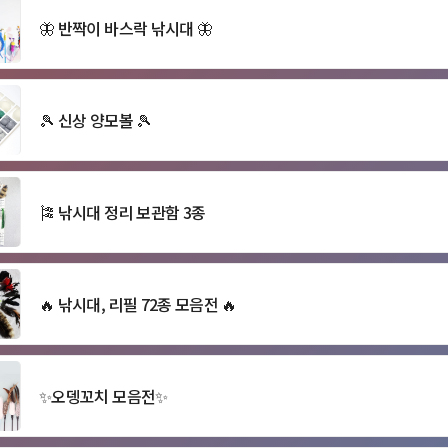
🦋 반짝이 바스락 낚시대 🦋
🎾 신상 양모볼 🎾
🎏 낚시대 정리 보관함 3종
🔥 낚시대, 리필 72종 모음전 🔥
✨오뎅꼬치 모음전✨