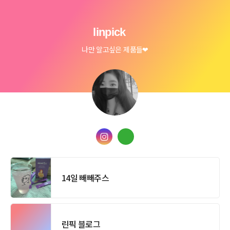
linpick
나만 알고싶은 제품들❤
14일 빼빼주스
린픽 블로그