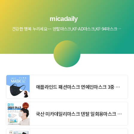
micadaily
건강한 행복 누리세요~~ 덴탈마스크,KF-AD마스크,KF-94마스크,패션마스크
애플라인드 패션마스크 연예인마스크 3중 패널구조 3D 입체 항균 빨아쓰는 마스크 재사용가능 패션기능 MASK
국산 미카데일리마스크 덴탈 일회용마스크 블루,화이트 50매