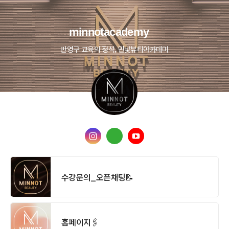
minnotacademy
반영구 교육의 정석, 민낯뷰티아카데미
수강문의_오픈채팅📝
홈페이지🖇