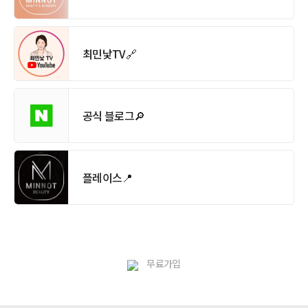
최민낯TV🔗
공식 블로그🔎
플레이스📍
무료가입