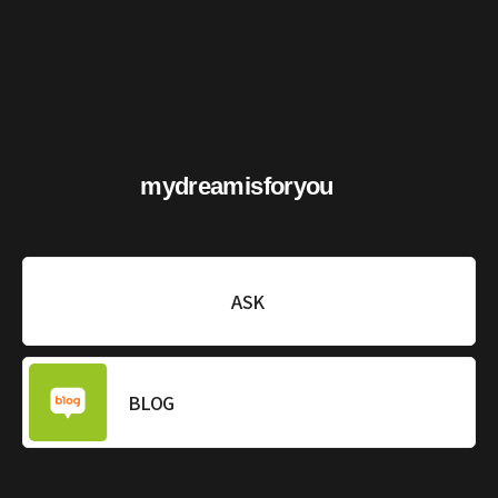
mydreamisforyou
ASK
BLOG