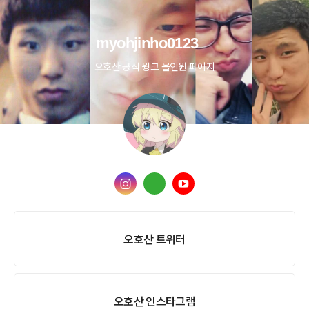
myohjinho0123
오호산 공식 윙크 올인원 페이지
오호산 트위터
오호산 인스타그램