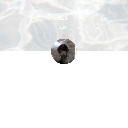
o515
🙌🏻