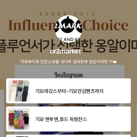
or2market
아동복의류 전문쇼핑몰 네이버 검색창에 옹알이마켓 💛❤️
기모레깅스부터~기모안감팬츠까지
기모 맨투맨,후드 득템찬스