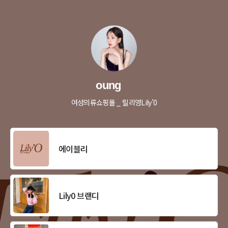
oung
여성의류쇼핑몰 _ 릴리영Lily’0
에이블리
Lily0 브랜디