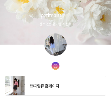
petiteange
센스있는 엄마들의 선택
쁘띠앙쥬 홈페이지