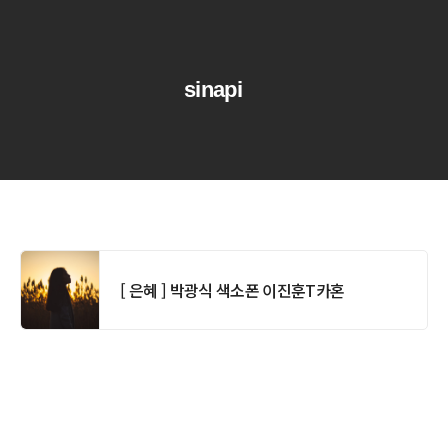
sinapi
[ 은혜 ] 박광식 색소폰 이진훈T카혼