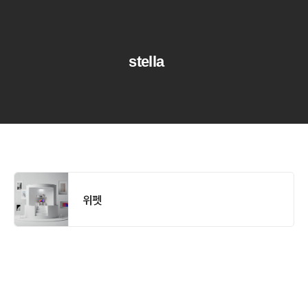
stella
위펫