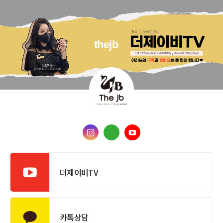
thejb
더제이비TV
카톡상담