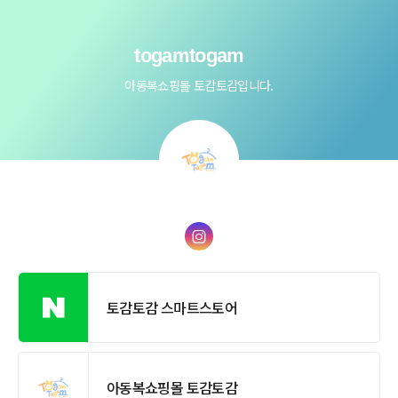
togamtogam
아동복쇼핑몰 토감토감입니다.
토감토감 스마트스토어
아동복쇼핑몰 토감토감