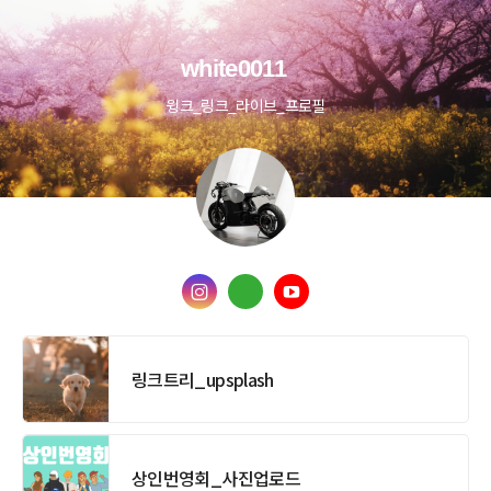
white0011
윙크_링크_라이브_프로필
링크트리_upsplash
상인번영회_사진업로드